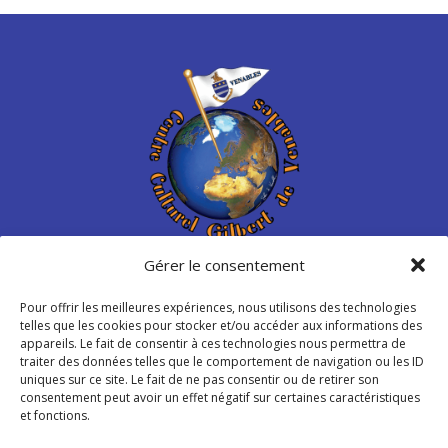
Gérer le consentement
Centre Culturel Gilbert de
Venables
Pour offrir les meilleures expériences, nous utilisons des technologies
telles que les cookies pour stocker et/ou accéder aux informations des
appareils. Le fait de consentir à ces technologies nous permettra de
Place de Libération – Venables
traiter des données telles que le comportement de navigation ou les ID
27940 Les Trois Lacs – France
uniques sur ce site. Le fait de ne pas consentir ou de retirer son
consentement peut avoir un effet négatif sur certaines caractéristiques
et fonctions.
info@ccgvenables.org