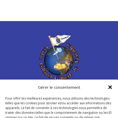
Gérer le consentement
Centre Culturel Gilbert de
Venables
Pour offrir les meilleures expériences, nous utilisons des technologies
telles que les cookies pour stocker et/ou accéder aux informations des
appareils. Le fait de consentir à ces technologies nous permettra de
Place de Libération – Venables
traiter des données telles que le comportement de navigation ou les ID
27940 Les Trois Lacs – France
uniques sur ce site. Le fait de ne pas consentir ou de retirer son